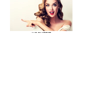
HOCHZEIT
Hochzeitsfrisur inkl. Probefrisur ab € 150,00
Vereinbaren Sie
einen Termin
Wir beraten Sie gerne unter
05224- 9104994
Buchen Sie einen Termin